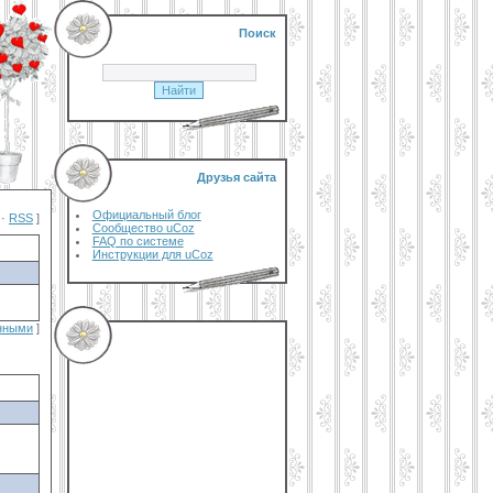
Поиск
Друзья сайта
Официальный блог
·
RSS
]
Сообщество uCoz
FAQ по системе
Инструкции для uCoz
анными
]