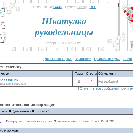
Вы вошли как
Гость
| Группа "
Гости
" |
RSS
Шкатулка
рукодельницы
Четверг, 06.08.2026, 08:16
[
Новые сообщения
·
Участники
·
Правила форума
·
Поиск
est category
Форум
Темы
Ответы
Обновления
Test forum
0
0
Нет сообщений
Test forum description
[
Отметить все сообщения прочит
ополнительная информация
ители:
0
(участников -
0
, гостей -
0
)
Рекорд посещаемости форума
3
зафиксирован Среда, 23:40, 15.04.2015.
стика форума