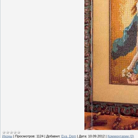
Иконы
|
Просмотров:
1124
|
Добавил:
Eva_Dem
|
Дата:
10.09.2012
|
Комментарии (0)