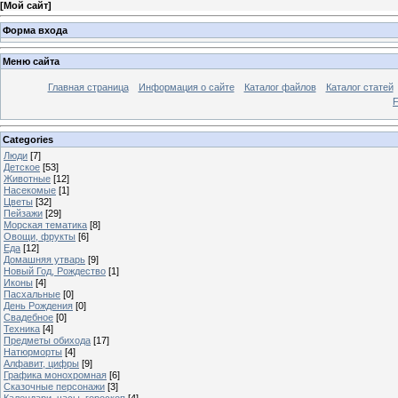
[
Мой сайт
]
Форма входа
Меню сайта
Главная страница
Информация о сайте
Каталог файлов
Каталог статей
Categories
Люди
[7]
Детское
[53]
Животные
[12]
Насекомые
[1]
Цветы
[32]
Пейзажи
[29]
Морская тематика
[8]
Овощи, фрукты
[6]
Еда
[12]
Домашняя утварь
[9]
Новый Год, Рождество
[1]
Иконы
[4]
Пасхальные
[0]
День Рождения
[0]
Свадебное
[0]
Техника
[4]
Предметы обихода
[17]
Натюрморты
[4]
Алфавит, цифры
[9]
Графика монохромная
[6]
Сказочные персонажи
[3]
Календари, часы, гороскоп
[4]