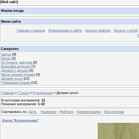
[
Мой сайт
]
Форма входа
Меню сайта
Главная страница
Информация о сайте
Каталог файлов
Каталог статей
Categories
Шитьё
[9]
Бисер
[2]
Из бумаги, декупаж
[0]
Выкройки игрушек
[7]
Делаем с детьми
[5]
Мыло скоими руками
[0]
Делаем кукол
[21]
Плюшевые мишки
[10]
Главная
»
Статьи
»
Рукоделочки
» Делаем кукол
В категории материалов
:
21
Показано материалов
:
1-10
Сортировать по
:
Дате
·
Названию
·
Рейтингу
·
Комментариям
·
Просмотрам
Кукла "Колокольчик"