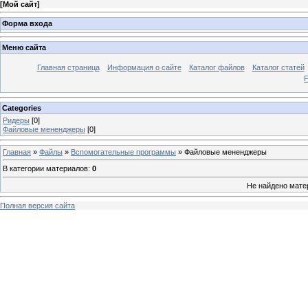
[
Мой сайт
]
Форма входа
Меню сайта
Главная страница
Информация о сайте
Каталог файлов
Каталог статей
Categories
Ридеры
[0]
Файловые мененджеры
[0]
Главная
»
Файлы
»
Вспомогательные программы
» Файловые мененджеры
В категории материалов
:
0
Не найдено мате
Полная версия сайта