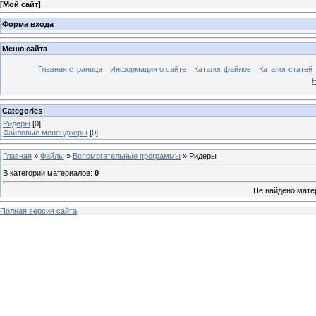
[
Мой сайт
]
Форма входа
Меню сайта
Главная страница
Информация о сайте
Каталог файлов
Каталог статей
Categories
Ридеры
[0]
Файловые мененджеры
[0]
Главная
»
Файлы
»
Вспомогательные программы
» Ридеры
В категории материалов
:
0
Не найдено мате
Полная версия сайта