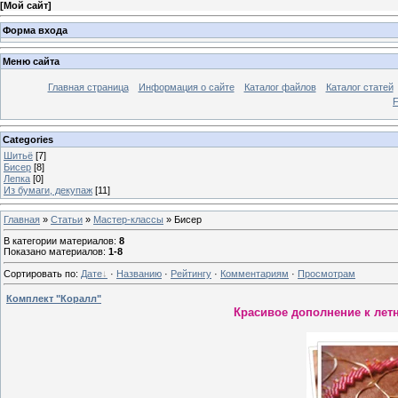
[
Мой сайт
]
Форма входа
Меню сайта
Главная страница
Информация о сайте
Каталог файлов
Каталог статей
Categories
Шитьё
[7]
Бисер
[8]
Лепка
[0]
Из бумаги, декупаж
[11]
Главная
»
Статьи
»
Мастер-классы
» Бисер
В категории материалов
:
8
Показано материалов
:
1-8
Сортировать по
:
Дате
·
Названию
·
Рейтингу
·
Комментариям
·
Просмотрам
Комплект "Коралл"
Красивое дополнение к летн