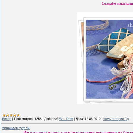
Создаём изысканн
Бисер
|
Просмотров:
1258
|
Добавил:
Eva_Dem
|
Дата:
12.06.2012
|
Комментарии (0)
Украшаем туфли
Изысканное и простое в исполнении украшение из бис