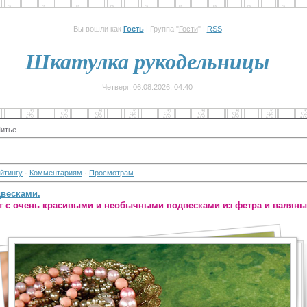
Вы вошли как
Гость
| Группа "
Гости
" |
RSS
Шкатулка рукодельницы
Четверг, 06.08.2026, 04:40
итьё
йтингу
·
Комментариям
·
Просмотрам
весками.
т с очень красивыми и необычными подвесками из фетра и валяны