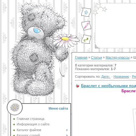
Главная
»
Статьи
»
Мастер-классы
» Ш
В категории материалов
:
7
Показано материалов
:
1-7
Сортировать по
:
Дате
·
Названию
·
Ре
Браслет с необычными под
Брасле
Меню сайта
Главная страница
Информация о сайте
Каталог файлов
Каталог статей