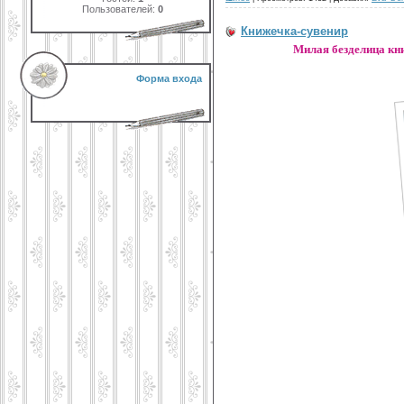
Пользователей:
0
Книжечка-сувенир
Милая безделица кни
Форма входа