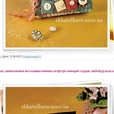
m
| Дата:
12.06.2012
|
Комментарии (0)
я, симпатичная игольница-книжка из фетра покорит сердце любой рукоде