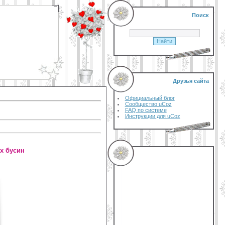
Поиск
Друзья сайта
Официальный блог
Сообщество uCoz
FAQ по системе
Инструкции для uCoz
х бусин