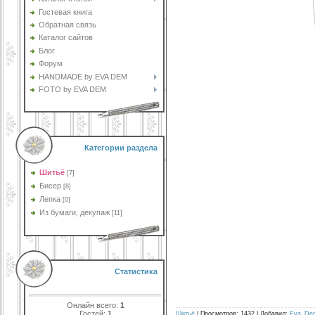
Гостевая книга
Обратная связь
Каталог сайтов
Блог
Форум
HANDMADE by EVA DEM
FOTO by EVA DEM
Категории раздела
Шитьё
[7]
Бисер
[8]
Лепка
[0]
Из бумаги, декупаж
[11]
Статистика
Онлайн всего:
1
Гостей:
1
Шитьё
| Просмотров: 1432 | Добавил:
Eva_De