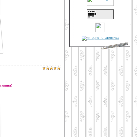
льницы!