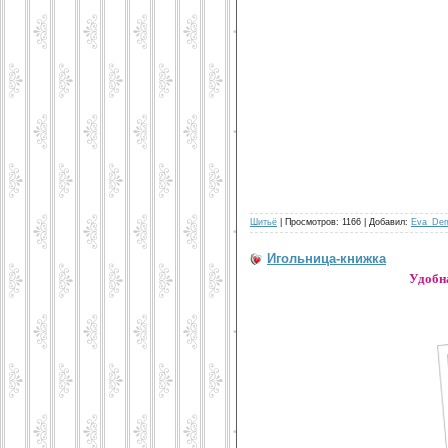
Шитьё
| Просмотров: 1166 | Добавил:
Eva_De
Игольница-книжка
Удобна