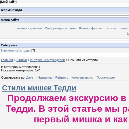
[
Мой сайт
]
Форма входа
Меню сайта
Главная страница
Информация о сайте
Каталог файлов
Каталог статей
Categories
Немного из истории
[7]
Главная
»
Статьи
»
Интересно о рукоделии
» Немного из истории
В категории материалов
:
7
Показано материалов
:
1-7
Сортировать по
:
Дате
·
Названию
·
Рейтингу
·
Комментариям
·
Просмотрам
Стили мишек Тедди
Продолжаем экскурсию в
Тедди. В этой статье мы 
первый мишка и как