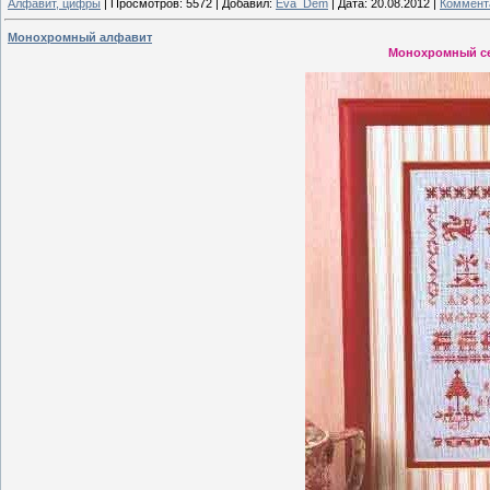
Алфавит, цифры
|
Просмотров:
5572
|
Добавил:
Eva_Dem
|
Дата:
20.08.2012
|
Коммента
Монохромный алфавит
Монохромный се