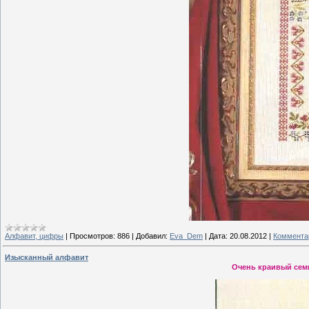
Алфавит, цифры
|
Просмотров:
886
|
Добавил:
Eva_Dem
|
Дата:
20.08.2012
|
Комментар
Изысканный алфавит
Очень краивый семп