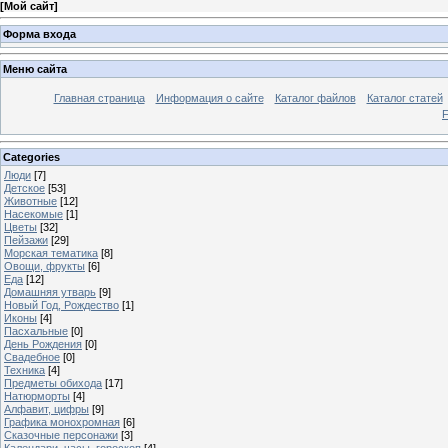
[
Мой сайт
]
Форма входа
Меню сайта
Главная страница
Информация о сайте
Каталог файлов
Каталог статей
Categories
Люди
[7]
Детское
[53]
Животные
[12]
Насекомые
[1]
Цветы
[32]
Пейзажи
[29]
Морская тематика
[8]
Овощи, фрукты
[6]
Еда
[12]
Домашняя утварь
[9]
Новый Год, Рождество
[1]
Иконы
[4]
Пасхальные
[0]
День Рождения
[0]
Свадебное
[0]
Техника
[4]
Предметы обихода
[17]
Натюрморты
[4]
Алфавит, цифры
[9]
Графика монохромная
[6]
Сказочные персонажи
[3]
Календари, часы, гороскоп
[4]