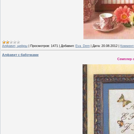
Алфавит, цифры
|
Просмотров:
1471
|
Добавил:
Eva_Dem
|
Дата:
20.08.2012
|
Коммента
Алфавит с бабочками
Семплер 