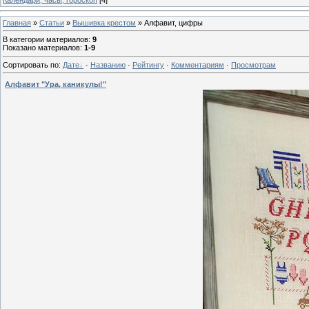
Главная
»
Статьи
»
Вышивка крестом
» Алфавит, цифры
В категории материалов
:
9
Показано материалов
:
1-9
Сортировать по
:
Дате
·
Названию
·
Рейтингу
·
Комментариям
·
Просмотрам
Алфавит "Ура, каникулы!"