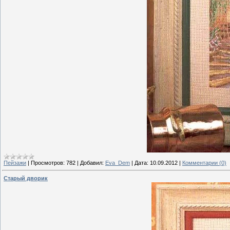
Пейзажи
|
Просмотров:
782
|
Добавил:
Eva_Dem
|
Дата:
10.09.2012
|
Комментарии (0)
Старый дворик