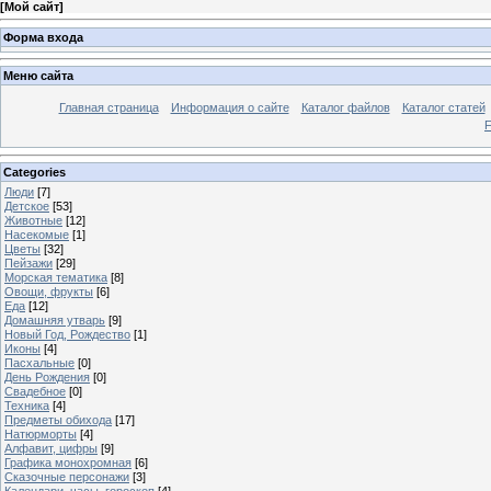
[
Мой сайт
]
Форма входа
Меню сайта
Главная страница
Информация о сайте
Каталог файлов
Каталог статей
Categories
Люди
[7]
Детское
[53]
Животные
[12]
Насекомые
[1]
Цветы
[32]
Пейзажи
[29]
Морская тематика
[8]
Овощи, фрукты
[6]
Еда
[12]
Домашняя утварь
[9]
Новый Год, Рождество
[1]
Иконы
[4]
Пасхальные
[0]
День Рождения
[0]
Свадебное
[0]
Техника
[4]
Предметы обихода
[17]
Натюрморты
[4]
Алфавит, цифры
[9]
Графика монохромная
[6]
Сказочные персонажи
[3]
Календари, часы, гороскоп
[4]